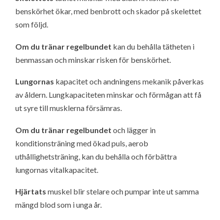
benskörhet ökar, med benbrott och skador på skelettet
som följd.
Om du tränar regelbundet
kan du behålla tätheten i
benmassan och minskar risken för benskörhet.
Lungornas
kapacitet och andningens mekanik påverkas
av åldern. Lungkapaciteten minskar och förmågan att få
ut syre till musklerna försämras.
Om du tränar regelbundet
och lägger in
konditionsträning med ökad puls, aerob
uthållighetsträning, kan du behålla och förbättra
lungornas vitalkapacitet.
Hjärtats
muskel blir stelare och pumpar inte ut samma
mängd blod som i unga år.